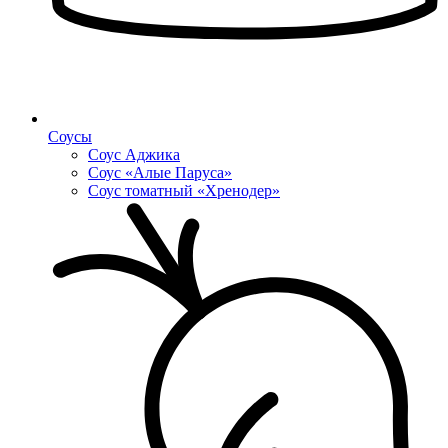
Соусы
Соус Аджика
Соус «Алые Паруса»
Соус томатный «Хренодер»