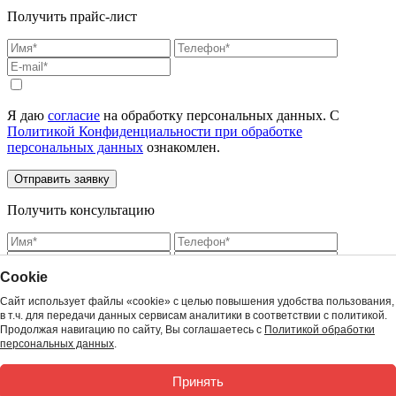
Получить прайс-лист
Я даю
согласие
на обработку персональных данных. С
Политикой Конфиденциальности при обработке
персональных данных
ознакомлен.
Получить консультацию
Сookie
Сайт использует файлы «cookie» с целью повышения удобства пользования,
Я даю
согласие
на обработку персональных данных. С
в т.ч. для передачи данных сервисам аналитики в соответствии с политикой.
Политикой Конфиденциальности при обработке
Продолжая навигацию по сайту, Вы соглашаетесь с
Политикой обработки
персональных данных
ознакомлен.
персональных данных
.
Принять