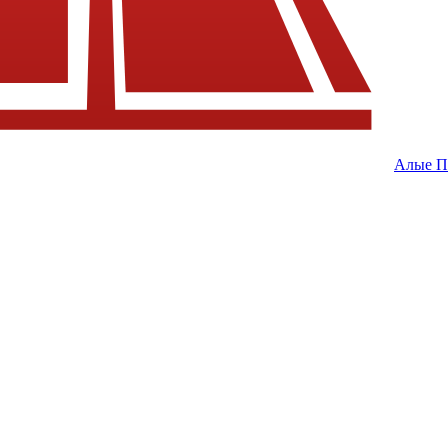
Алые П