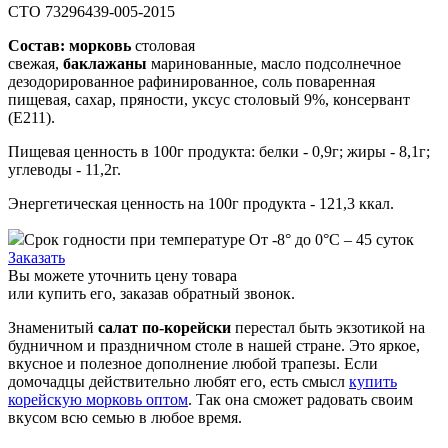
СТО 73296439-005-2015
Состав: морковь
столовая
свежая,
баклажаны
маринованные, масло подсолнечное
дезодорированное рафинированное, соль поваренная
пищевая, сахар, пряности, уксус столовый 9%, консервант
(Е211).
Пищевая ценность в 100г продукта: белки - 0,9г; жиры - 8,1г;
углеводы - 11,2г.
Энергетическая ценность на 100г продукта - 121,3 ккал.
Срок годности при температуре От -8° до 0°С – 45 суток
Заказать
Вы можете уточнить цену товара
или купить его, заказав обратный звонок.
Знаменитый
салат по-корейски
перестал быть экзотикой на
будничном и праздничном столе в нашей стране. Это яркое,
вкусное и полезное дополнение любой трапезы. Если
домочадцы действительно любят его, есть смысл
купить
корейскую морковь оптом
. Так она сможет радовать своим
вкусом всю семью в любое время.