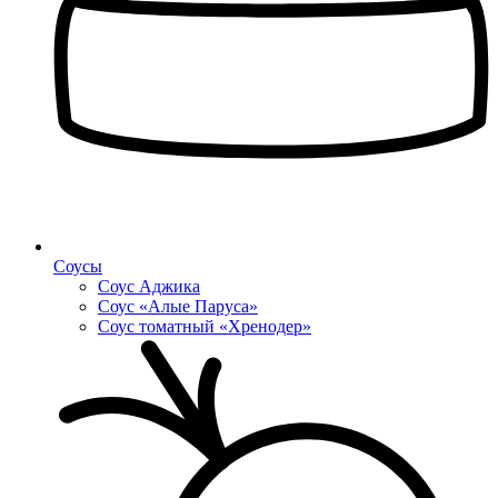
Соусы
Соус Аджика
Соус «Алые Паруса»
Соус томатный «Хренодер»