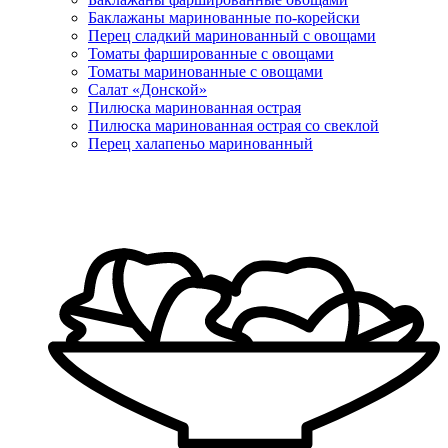
Баклажаны маринованные по-корейски
Перец сладкий маринованный с овощами
Томаты фаршированные с овощами
Томаты маринованные с овощами
Салат «Донской»
Пилюска маринованная острая
Пилюска маринованная острая со свеклой
Перец халапеньо маринованный